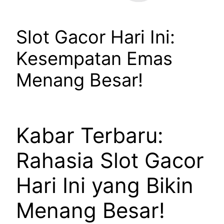
Slot Gacor Hari Ini:
Kesempatan Emas
Menang Besar!
Kabar Terbaru:
Rahasia Slot Gacor
Hari Ini yang Bikin
Menang Besar!