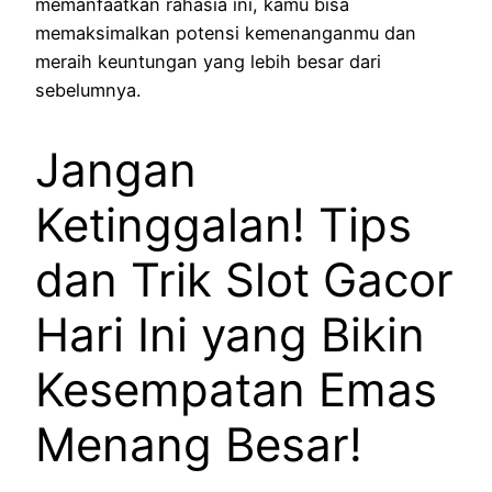
memanfaatkan rahasia ini, kamu bisa
memaksimalkan potensi kemenanganmu dan
meraih keuntungan yang lebih besar dari
sebelumnya.
Jangan
Ketinggalan! Tips
dan Trik Slot Gacor
Hari Ini yang Bikin
Kesempatan Emas
Menang Besar!