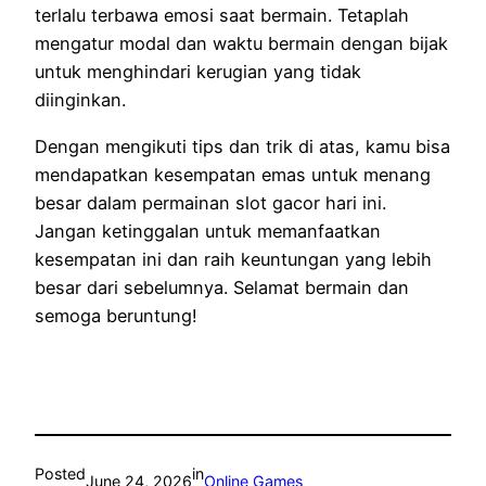
terlalu terbawa emosi saat bermain. Tetaplah
mengatur modal dan waktu bermain dengan bijak
untuk menghindari kerugian yang tidak
diinginkan.
Dengan mengikuti tips dan trik di atas, kamu bisa
mendapatkan kesempatan emas untuk menang
besar dalam permainan slot gacor hari ini.
Jangan ketinggalan untuk memanfaatkan
kesempatan ini dan raih keuntungan yang lebih
besar dari sebelumnya. Selamat bermain dan
semoga beruntung!
Posted
in
June 24, 2026
Online Games