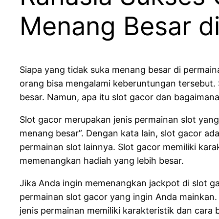
Menang Besar di
Siapa yang tidak suka menang besar di permain
orang bisa mengalami keberuntungan tersebut. 
besar. Namun, apa itu slot gacor dan bagaim
Slot gacor merupakan jenis permainan slot yang
menang besar”. Dengan kata lain, slot gacor ad
permainan slot lainnya. Slot gacor memiliki kar
memenangkan hadiah yang lebih besar.
Jika Anda ingin memenangkan jackpot di slot ga
permainan slot gacor yang ingin Anda mainkan. Ad
jenis permainan memiliki karakteristik dan car