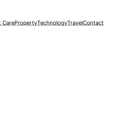
t Care
Property
Technology
Travel
Contact