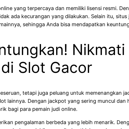
di online yang terpercaya dan memiliki lisensi resmi.
ak ada kecurangan yang dilakukan. Selain itu, situs
ainnya, sehingga Anda bisa mendapatkan keuntungan 
tungkan! Nikmati 
di Slot Gacor
keseruan, tetapi juga peluang untuk memenangkan ja
slot lainnya. Dengan jackpot yang sering muncul dan 
ik bagi para pemain judi online.
emberikan pengalaman berbeda yang lebih menarik. De