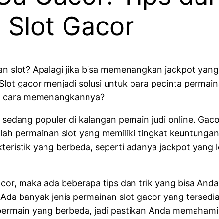
 Slot Gacor
an slot? Apalagi jika bisa memenangkan jackpot yan
Slot gacor menjadi solusi untuk para pecinta permai
ana cara memenangkannya?
 sedang populer di kalangan pemain judi online. Gaco
alah permainan slot yang memiliki tingkat keuntunga
akteristik yang berbeda, seperti adanya jackpot yang
cor, maka ada beberapa tips dan trik yang bisa Anda 
a banyak jenis permainan slot gacor yang tersedia, s
a bermain yang berbeda, jadi pastikan Anda memaham