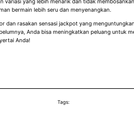
 variasi yang lebih menarik dan tidak membosankan.
man bermain lebih seru dan menyenangkan.
gacor dan rasakan sensasi jackpot yang menguntungka
 sebelumnya, Anda bisa meningkatkan peluang untuk
ertai Anda!
Tags: