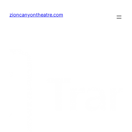
Skip
to
zioncanyontheatre.com
content