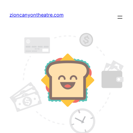
Skip
to
zioncanyontheatre.com
content