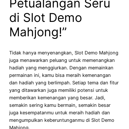
Petualangan Seru
di Slot Demo
Mahjong!”
Tidak hanya menyenangkan, Slot Demo Mahjong
juga menawarkan peluang untuk memenangkan
hadiah yang menggiurkan. Dengan memainkan
permainan ini, kamu bisa meraih kemenangan
dan hadiah yang berlimpah. Setiap tema dan fitur
yang ditawarkan juga memiliki potensi untuk
memberikan kemenangan yang besar. Jadi,
semakin sering kamu bermain, semakin besar
juga kesempatanmu untuk meraih hadiah dan
mengumpulkan keberuntunganmu di Slot Demo
Mahjong.